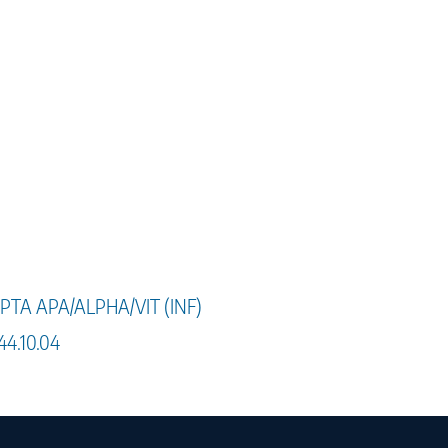
PTA APA/ALPHA/VIT (INF)
44.10.04